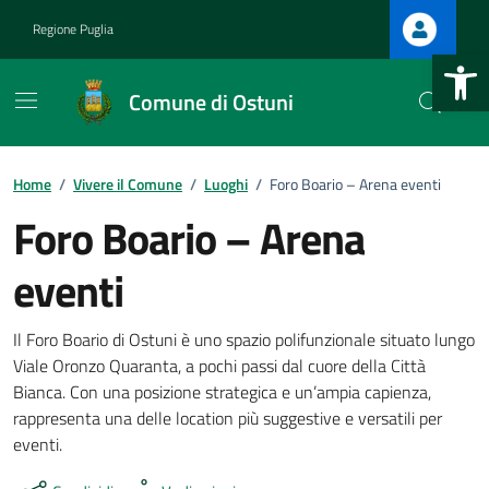
Vai ai contenuti
Vai al footer
Regione Puglia
Apri la b
Comune di Ostuni
Home
/
Vivere il Comune
/
Luoghi
/
Foro Boario – Arena eventi
Foro Boario – Arena
.
eventi
Il Foro Boario di Ostuni è uno spazio polifunzionale situato lungo
Viale Oronzo Quaranta, a pochi passi dal cuore della Città
Bianca. Con una posizione strategica e un’ampia capienza,
rappresenta una delle location più suggestive e versatili per
.
eventi.