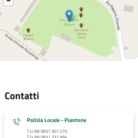
−
Contatti
Polizia Locale - Piantone
T (+39) 0831 307 270
T (+39) 0831 331 994