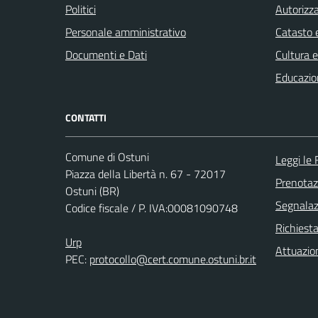
Politici
Autorizza
Personale amministrativo
Catasto e
Documenti e Dati
Cultura 
Educazio
CONTATTI
Comune di Ostuni
Leggi le
Piazza della Libertà n. 67 - 72017
Prenota
Ostuni (BR)
Segnalazi
Codice fiscale / P. IVA:00081090748
Richiest
Urp
Attuazio
PEC:
protocollo@cert.comune.ostuni.br.it