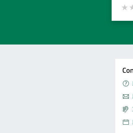
Valut
Va
Con