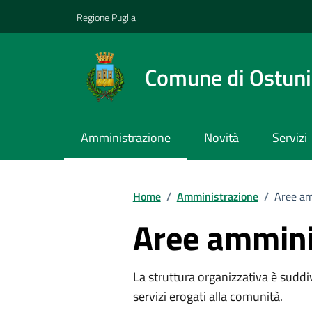
Vai ai contenuti
Vai al footer
Regione Puglia
Comune di Ostuni
Amministrazione
Novità
Servizi
Home
/
Amministrazione
/
Aree am
Aree ammini
La struttura organizzativa è suddi
servizi erogati alla comunità.