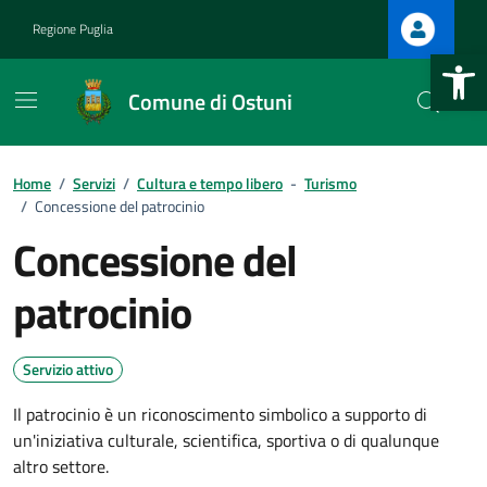
Vai ai contenuti
Vai al footer
Regione Puglia
Apri la b
Comune di Ostuni
Home
/
Servizi
/
Cultura e tempo libero
-
Turismo
/
Concessione del patrocinio
Concessione del
.
patrocinio
.
Servizio attivo
Il patrocinio è un riconoscimento simbolico a supporto di
un'iniziativa culturale, scientifica, sportiva o di qualunque
.
altro settore.