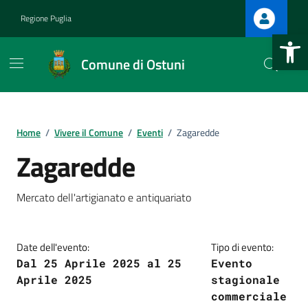
Vai ai contenuti
Vai al footer
Regione Puglia
Apri la b
Comune di Ostuni
Home
/
Vivere il Comune
/
Eventi
/
Zagaredde
.
Zagaredde
.
Mercato dell'artigianato e antiquariato
Date dell'evento:
Tipo di evento:
Dal 25 Aprile 2025 al 25
Evento
Aprile 2025
stagionale
commerciale